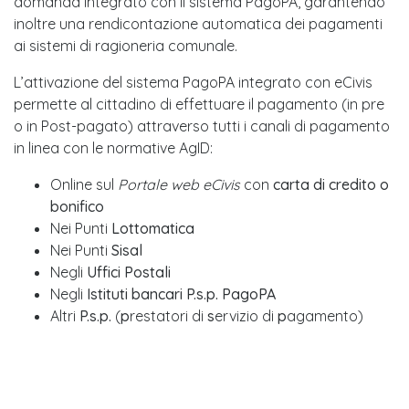
domanda integrato con il sistema PagoPA, garantendo
inoltre una rendicontazione automatica dei pagamenti
ai sistemi di ragioneria comunale.
L’attivazione del sistema PagoPA i
ntegrato con eCivis
permette al cittadino di effettuare il pagamento (in pre
o in Post-pagato) attraverso tutti i canali di pagamento
in linea con le normative AgID:
Online sul
Portale web eCivis
con
carta di credito o
bonifico
Nei Punti
Lottomatica
Nei Punti
Sisal
Negli
Uffici Postali
Negli
Istituti bancari P.s.p. PagoPA
Altri
P.s.p.
(
p
restatori di
s
ervizio di
p
agamento)