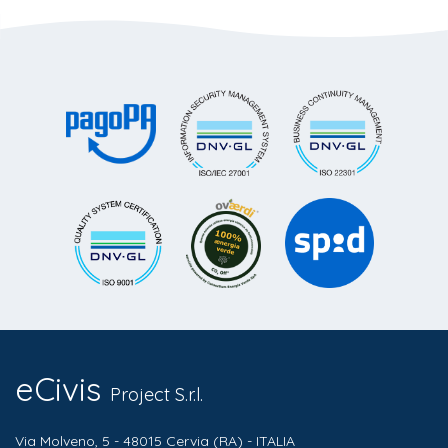
eCivis
Project S.r.l.
Via Molveno, 5 - 48015 Cervia (RA) - ITALIA